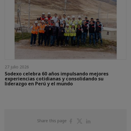
27 julio 2026
Sodexo celebra 60 años impulsando mejores
experiencias cotidianas y consolidando su
liderazgo en Perú y el mundo
Share
Share
Share
Share this page
on
on
on