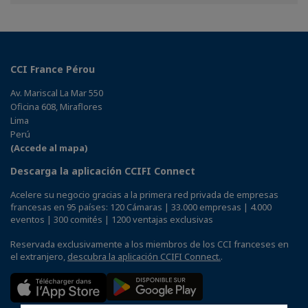
Facebook
Twitter
Linkedin
CCI France Pérou
Av. Mariscal La Mar 550
Oficina 608, Miraflores
Lima
Perú
(Accede al mapa)
Descarga la aplicación CCIFI Connect
Acelere su negocio gracias a la primera red privada de empresas
francesas en 95 países: 120 Cámaras | 33.000 empresas | 4.000
eventos | 300 comités | 1200 ventajas exclusivas
Reservada exclusivamente a los miembros de los CCI franceses en
el extranjero,
descubra la aplicación CCIFI Connect.
.