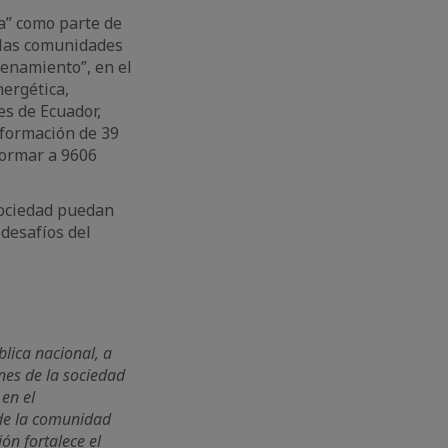
ía” como parte de
n las comunidades
renamiento”, en el
nergética,
es de Ecuador,
 formación de 39
formar a 9606
sociedad puedan
 desafíos del
blica nacional, a
ones de la sociedad
en el
l de la comunidad
ón fortalece el