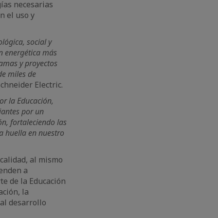
gías necesarias
n el uso y
ógica, social y
ón energética más
ramas y proyectos
de miles de
hneider Electric.
r la Educación,
iantes por un
, fortaleciendo las
a huella en nuestro
 calidad, al mismo
ienden a
te de la Educación
ción, la
al desarrollo