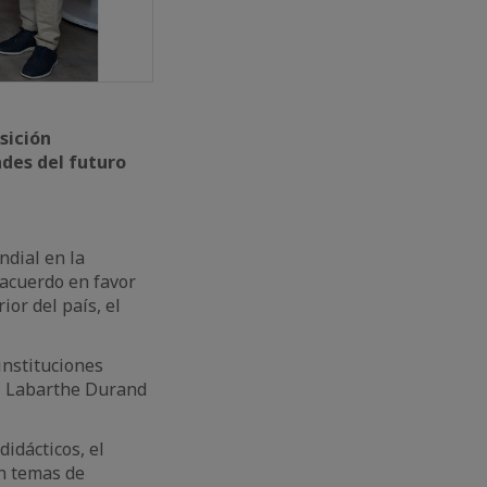
sición
ades del futuro
ndial en la
 acuerdo en favor
ior del país, el
instituciones
l Labarthe Durand
idácticos, el
en temas de