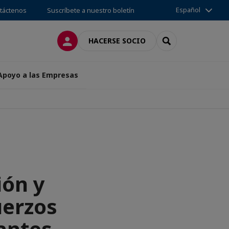
Español
táctenos
Suscríbete a nuestro boletín
CONECTARSE
SEARCH
HACERSE SOCIO
 Apoyo a las Empresas
ión y
uerzos
iantes