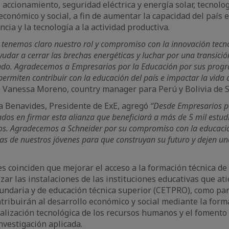
 accionamiento, seguridad eléctrica y energía solar, tecnolo
económico y social, a fin de aumentar la capacidad del país e
encia y la tecnología a la actividad productiva.
tenemos claro nuestro rol y compromiso con la innovación tecnol
yudar a cerrar las brechas energéticas y luchar por una transici
ndo. Agradecemos a Empresarios por la Educación por sus prog
ermiten contribuir con la educación del país e impactar la vida 
 Vanessa Moreno, country manager para Perú y Bolivia de Sc
a Benavides, Presidente de ExE, agregó
“Desde Empresarios po
os en firmar esta alianza que beneficiará a más de 5 mil estud
os. Agradecemos a Schneider por su compromiso con la educación
as de nuestros jóvenes para que construyan su futuro y dejen un
s coinciden que mejorar el acceso a la formación técnica de
ar las instalaciones de las instituciones educativas que at
undaria y de educación técnica superior (CETPRO), como par
ntribuirán al desarrollo económico y social mediante la forma
ualización tecnológica de los recursos humanos y el fomento 
investigación aplicada.