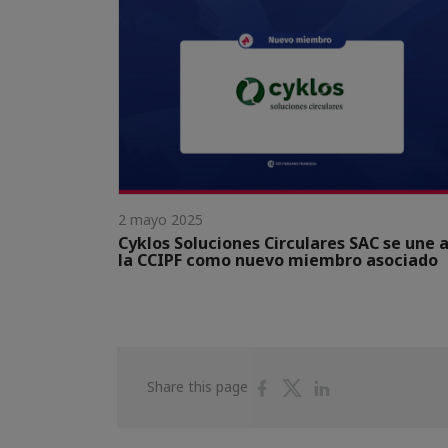
2 mayo 2025
Cyklos Soluciones Circulares SAC se une 
la CCIPF como nuevo miembro asociado
Share
Share
Share
Share this page
on
on
on
Facebook
Twitter
Linkedin