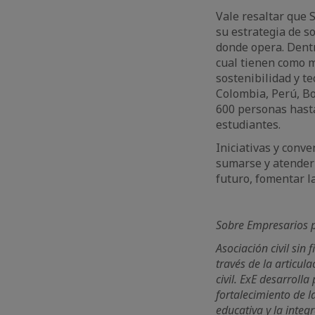
Vale resaltar que S
su estrategia de s
donde opera. Dentr
cual tienen como m
sostenibilidad y te
Colombia, Perú, Bo
600 personas hasta
estudiantes.
Iniciativas y conv
sumarse y atender 
futuro, fomentar l
Sobre Empresarios p
Asociación civil sin
través de la articul
civil. ExE desarrol
fortalecimiento de l
educativa y la integ