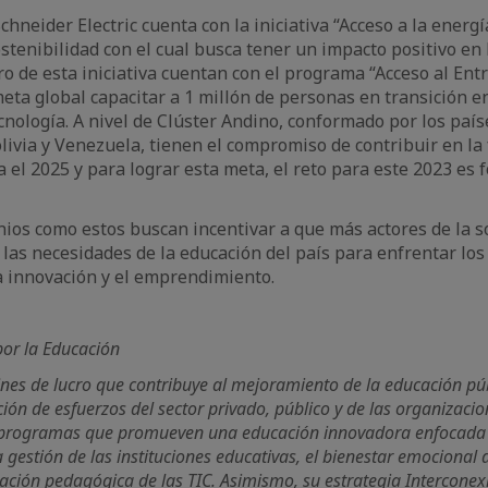
chneider Electric cuenta con la iniciativa “Acceso a la energ
ostenibilidad con el cual busca tener un impacto positivo e
o de esta iniciativa cuentan con el programa “Acceso al Ent
eta global capacitar a 1 millón de personas en transición e
cnología. A nivel de Clúster Andino, conformado por los país
livia y Venezuela, tienen el compromiso de contribuir en la
 el 2025 y para lograr esta meta, el reto para este 2023 es 
enios como estos buscan incentivar a que más actores de la 
las necesidades de la educación del país para enfrentar los
a innovación y el emprendimiento.
or la Educación
 fines de lucro que contribuye al mejoramiento de la educación pú
ación de esfuerzos del sector privado, público y de las organizaci
la programas que promueven una educación innovadora enfocada 
a gestión de las instituciones educativas, el bienestar emociona
ración pedagógica de las TIC. Asimismo, su estrategia Interconexi