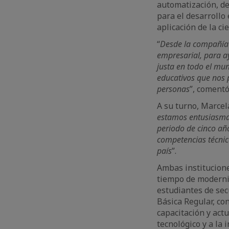
automatización, de
para el desarrollo 
aplicación de la ci
“
Desde la compañía 
empresarial, para a
justa en todo el mu
educativos que nos p
personas
”, comentó
A su turno, Marcel
estamos entusiasmad
periodo de cinco añ
competencias técnic
país
”.
Ambas institucione
tiempo de moderniz
estudiantes de sec
Básica Regular, co
capacitación y act
tecnológico y a la 