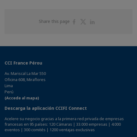
Share
Share
Share
Share this page
on
on
on
Facebook
Twitter
Linkedin
CCI France Pérou
Av. Mariscal La Mar 550
Oficina 608, Miraflores
Lima
Perú
(Accede al mapa)
Descarga la aplicación CCIFI Connect
Acelere su negocio gracias a la primera red privada de empresas
francesas en 95 países: 120 Cámaras | 33.000 empresas | 4.000
eventos | 300 comités | 1200 ventajas exclusivas