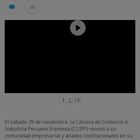
Voir
Voir
en
en
mode
mode
carousel
mosaïque
1
/
13
El sábado 29 de noviembre, la Cámara de Comercio e
Industria Peruano Francesa (CCIPF) reunió a su
comunidad empresarial y aliados institucionales en su