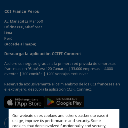
CCI France Pérou
Av. Mariscal La Mar 550
Oficina 608, Miraflores
Lima
Perú
(Accede al mapa)
Descarga la aplicación CCIFI Connect
Acelere su negocio gracias a la primera red privada de empresas
francesas en 95 países: 120 Cámaras | 33.000 empresas | 4.000
eventos | 300 comités | 1200 ventajas exclusivas
Reservada exclusivamente a los miembros de los CCI franceses en
el extranjero,
descubra la aplicación CCIFI Connect.
.
Our website uses cookies and others trackers to ease it
usage, improve its performance and security. Some
cookies, that don't involved functionnality and security,