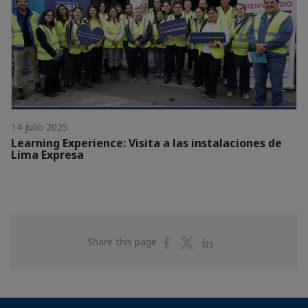
14 julio 2025
Learning Experience: Visita a las instalaciones de
Lima Expresa
Share
Share
Share
Share this page
on
on
on
Facebook
Twitter
Linkedin