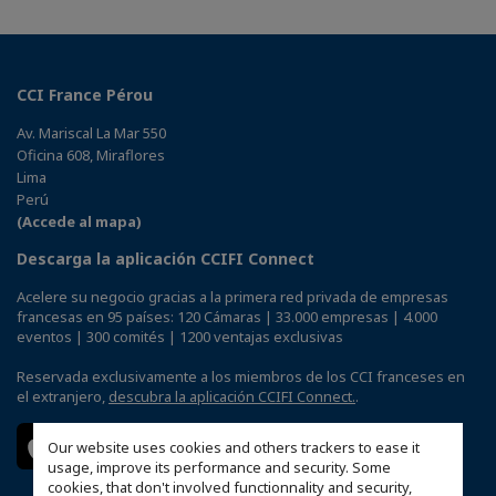
CCI France Pérou
Av. Mariscal La Mar 550
Oficina 608, Miraflores
Lima
Perú
(Accede al mapa)
Descarga la aplicación CCIFI Connect
Acelere su negocio gracias a la primera red privada de empresas
francesas en 95 países: 120 Cámaras | 33.000 empresas | 4.000
eventos | 300 comités | 1200 ventajas exclusivas
Reservada exclusivamente a los miembros de los CCI franceses en
el extranjero,
descubra la aplicación CCIFI Connect.
.
Our website uses cookies and others trackers to ease it
usage, improve its performance and security. Some
cookies, that don't involved functionnality and security,