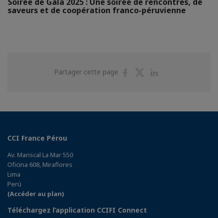
Soirée de Gala 2025 : Une soirée de rencontres, de
saveurs et de coopération franco-péruvienne
Partager
Partager
Partager
Partager cette page
sur
sur
sur
Facebook
Twitter
Linkedin
CCI France Pérou
Av. Mariscal La Mar 550
Oficina 608, Miraflores
Lima
Perú
(Accéder au plan)
Téléchargez l’application CCIFI Connect