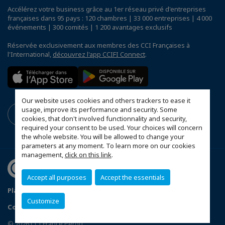
Accélérez votre business grâce au 1er réseau privé d'entreprises
françaises dans 95 pays : 120 chambres | 33 000 entreprises | 4 000
événements | 300 comités | 1 200 avantages exclusifs
Réservée exclusivement aux membres des CCI Françaises à
l'International,
découvrez l'app CCIFI Connect
.
Our website uses cookies and others trackers to ease it
usage, improve its performance and security. Some
cookies, that don't involved functionnality and security,
required your consent to be used. Your choices will concern
the whole website. You will be allowed to change your
parameters at any moment. To learn more on our cookies
management,
click on this link
.
Accept all purposes
Accept the essentials
Plan du site
Politique de confidentialité
Customize
Configurer vos préférences cookies
© 2026 CCI France Pérou