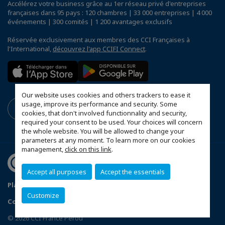
Accélérez votre business grâce au 1er réseau privé d'entreprises
françaises dans 95 pays : 120 chambres | 33 000 entreprises | 4 000
événements | 300 comités | 1 200 avantages exclusifs
Réservée exclusivement aux membres des CCI Françaises à
l'International,
découvrez l'app CCIFI Connect
.
Our website uses cookies and others trackers to ease it
usage, improve its performance and security. Some
cookies, that don't involved functionnality and security,
required your consent to be used. Your choices will concern
the whole website. You will be allowed to change your
parameters at any moment. To learn more on our cookies
management,
click on this link
.
Accept all purposes
Accept the essentials
Plan du site
Politique de confidentialité
Customize
Configurer vos préférences cookies
© 2026 CCI France Pérou