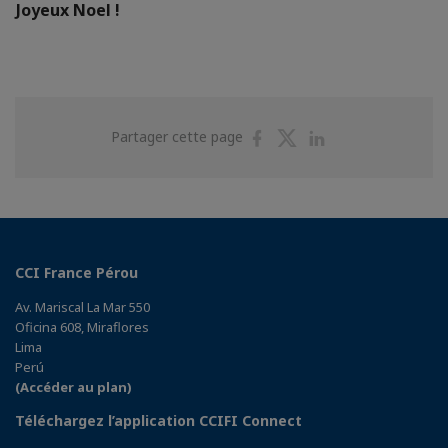
Joyeux Noel !
Partager
Partager
Partager
Partager cette page
sur
sur
sur
Facebook
Twitter
Linkedin
CCI France Pérou
Av. Mariscal La Mar 550
Oficina 608, Miraflores
Lima
Perú
(Accéder au plan)
Téléchargez l’application CCIFI Connect