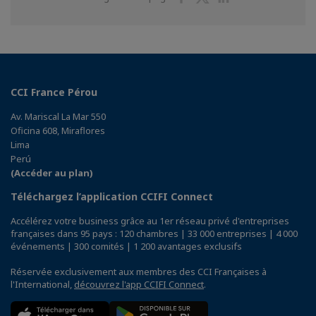
sur
sur
sur
Facebook
Twitter
Linkedin
CCI France Pérou
Av. Mariscal La Mar 550
Oficina 608, Miraflores
Lima
Perú
(Accéder au plan)
Téléchargez l’application CCIFI Connect
Accélérez votre business grâce au 1er réseau privé d'entreprises
françaises dans 95 pays : 120 chambres | 33 000 entreprises | 4 000
événements | 300 comités | 1 200 avantages exclusifs
Réservée exclusivement aux membres des CCI Françaises à
l'International,
découvrez l'app CCIFI Connect
.