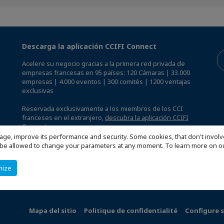
Descarga la aplicación CCIFI Connect
Acelere su negocio gracias a la primera red privada de
empresas francesas en 95 países: 120 Cámaras | 33.000
empresas | 4.000 eventos | 300 comités | 1200 ventajas
exclusivas
Reservada exclusivamente a los miembros de los CCI
franceses en el extranjero,
descubra la aplicación CCIFI
Connect.
.
age, improve its performance and security. Some cookies, that don't involv
ill be allowed to change your parameters at any moment. To learn more on
mize
Mapa del sitio
Politique de confidentialité
Configure s