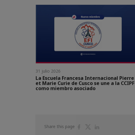
31 julio 2026
La Escuela Francesa Internacional Pierre
et Marie Curie de Cusco se une a la CCIPF
como miembro asociado
Share
Share
Share
Share this page
on
on
on