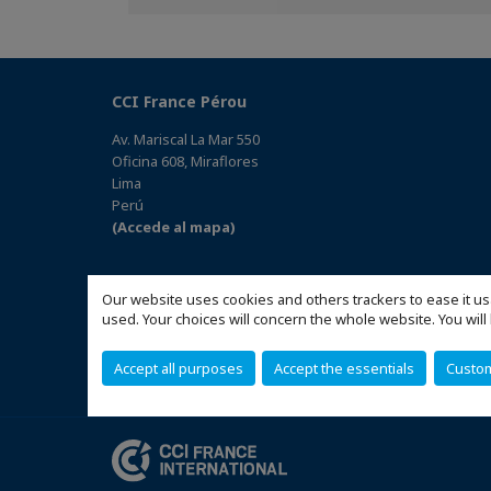
Facebook
Twitter
Linkedin
CCI France Pérou
Av. Mariscal La Mar 550
Oficina 608, Miraflores
Lima
Perú
(Accede al mapa)
Our website uses cookies and others trackers to ease it us
used. Your choices will concern the whole website. You w
Accept all purposes
Accept the essentials
Custo