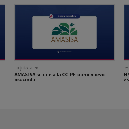
30 julio 2026
25
AMASISA se une a la CCIPF como nuevo
EP
asociado
as