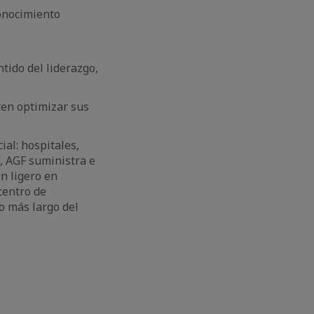
conocimiento
tido del liderazgo,
ten optimizar sus
al: hospitales,
, AGF suministra e
en ligero en
centro de
o más largo del