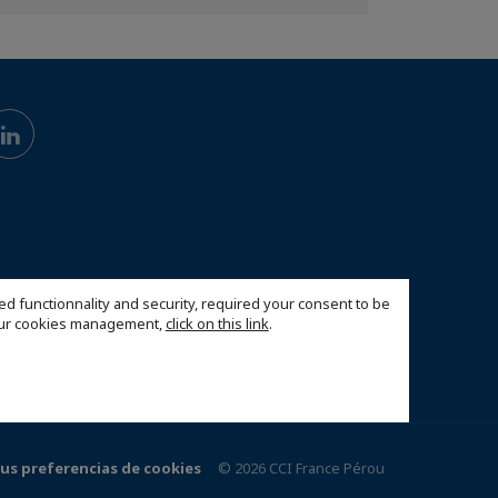
ed functionnality and security, required your consent to be
 our cookies management,
click on this link
.
us preferencias de cookies
© 2026 CCI France Pérou