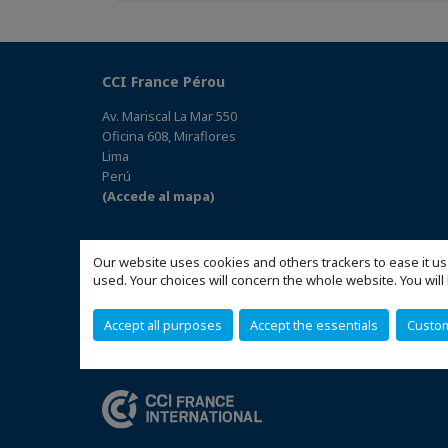
CCI France Pérou
Av. Mariscal La Mar 550
Oficina 608, Miraflores
Lima
Perú
(Accede al mapa)
Our website uses cookies and others trackers to ease it us
used. Your choices will concern the whole website. You w
Accept all purposes
Accept the essentials
Custo