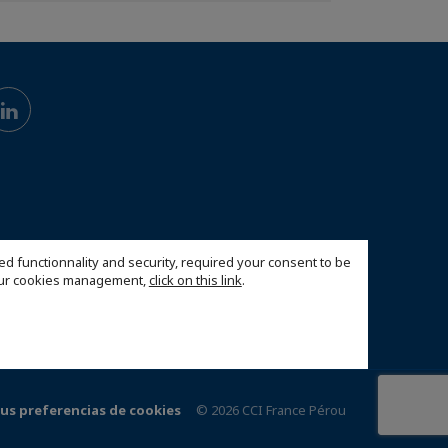
ed functionnality and security, required your consent to be
 our cookies management,
click on this link
.
us preferencias de cookies
© 2026 CCI France Pérou