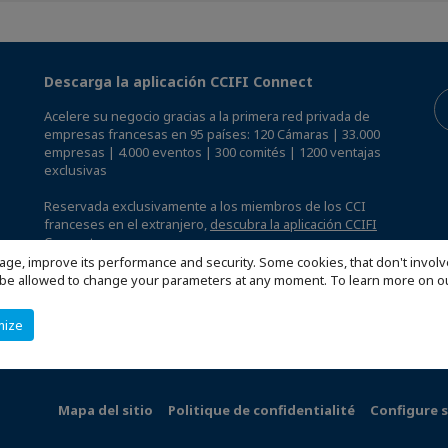
Descarga la aplicación CCIFI Connect
Acelere su negocio gracias a la primera red privada de
empresas francesas en 95 países: 120 Cámaras | 33.000
empresas | 4.000 eventos | 300 comités | 1200 ventajas
exclusivas
Reservada exclusivamente a los miembros de los CCI
franceses en el extranjero,
descubra la aplicación CCIFI
Connect.
.
age, improve its performance and security. Some cookies, that don't involv
ill be allowed to change your parameters at any moment. To learn more on
mize
Mapa del sitio
Politique de confidentialité
Configure s