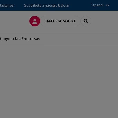
Español
táctenos
Suscríbete a nuestro boletín
CONECTARSE
SEARCH
HACERSE SOCIO
 Apoyo a las Empresas