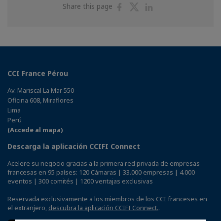
Share
Share
Share
Share this page
on
on
on
Facebook
Twitter
Linkedin
CCI France Pérou
Av. Mariscal La Mar 550
Oficina 608, Miraflores
Lima
Perú
(Accede al mapa)
Descarga la aplicación CCIFI Connect
Acelere su negocio gracias a la primera red privada de empresas
francesas en 95 países: 120 Cámaras | 33.000 empresas | 4.000
eventos | 300 comités | 1200 ventajas exclusivas
Reservada exclusivamente a los miembros de los CCI franceses en
el extranjero,
descubra la aplicación CCIFI Connect.
.