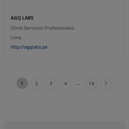
AGQ LABS
Otros Servicios Profesionales
Lima
http://agqlabs.pe
...
1
2
3
4
14