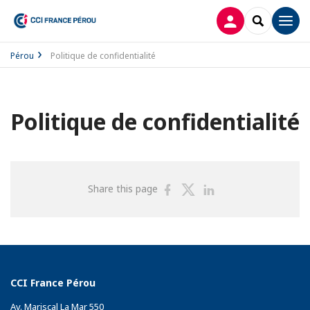
CONECTARSE
SEARCH
Men
Pérou
Politique de confidentialité
Politique de confidentialité
Share
Share
Share
Share this page
on
on
on
Facebook
Twitter
Linkedin
CCI France Pérou
Av. Mariscal La Mar 550