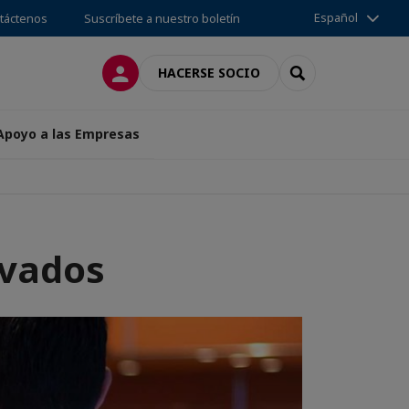
Español
táctenos
Suscríbete a nuestro boletín
CONECTARSE
SEARCH
HACERSE SOCIO
 Apoyo a las Empresas
ivados