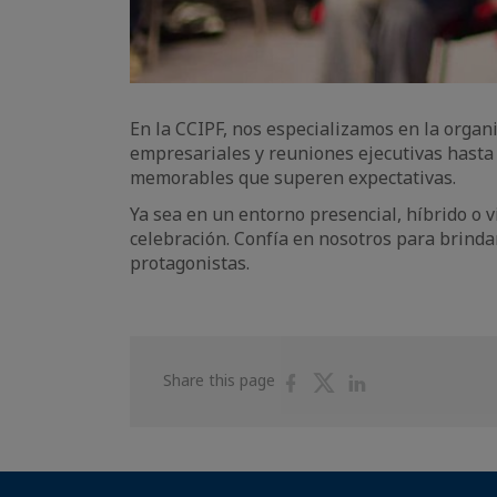
En la CCIPF, nos especializamos en la organ
empresariales y reuniones ejecutivas hasta 
memorables que superen expectativas.
Ya sea en un entorno presencial, híbrido o 
celebración. Confía en nosotros para brindar
protagonistas.
Share
Share
Share
Share this page
on
on
on
Facebook
Twitter
Linkedin