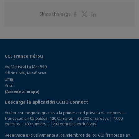
Share
Share
Share
Share this page
on
on
on
Facebook
Twitter
Linkedin
CCI France Pérou
Av. Mariscal La Mar 550
Oficina 608, Miraflores
Lima
Perú
(Accede al mapa)
Descarga la aplicación CCIFI Connect
Acelere su negocio gracias a la primera red privada de empresas
francesas en 95 países: 120 Cámaras | 33.000 empresas | 4.000
eventos | 300 comités | 1200 ventajas exclusivas
Reservada exclusivamente a los miembros de los CCI franceses en