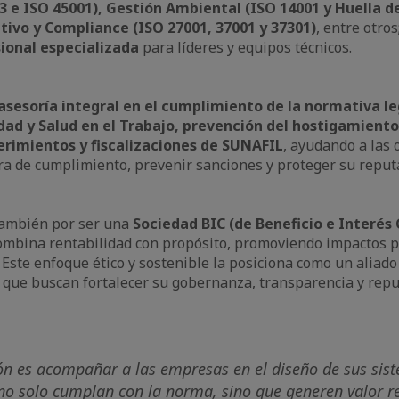
3 e ISO 45001), Gestión Ambiental (ISO 14001 y Huella d
ivo y Compliance (ISO 27001, 37001 y 37301)
, entre otro
ional especializada
para líderes y equipos técnicos.
 asesoría integral en el cumplimiento de la normativa l
dad y Salud en el Trabajo, prevención del hostigamiento
erimientos y fiscalizaciones de SUNAFIL
, ayudando a las 
ura de cumplimiento, prevenir sanciones y proteger su reput
 también por ser una
Sociedad BIC (de Beneficio e Interés 
mbina rentabilidad con propósito, promoviendo impactos po
. Este enfoque ético y sostenible la posiciona como un aliado
 que buscan fortalecer su gobernanza, transparencia y repu
ón es acompañar a las empresas en el diseño de sus sis
no solo cumplan con la norma, sino que generen valor rea