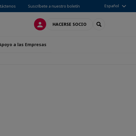
Español
táctenos
Suscríbete a nuestro boletín
CONECTARSE
SEARCH
HACERSE SOCIO
 Apoyo a las Empresas