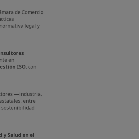
 Cámara de Comercio
cticas
normativa legal y
onsultores
nte en
estión ISO
, con
ctores —industria,
estatales, entre
 sostenibilidad
 y Salud en el