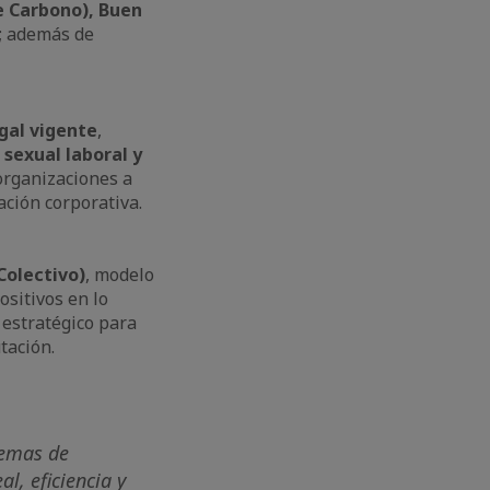
e Carbono), Buen
s; además de
egal vigente
,
 sexual laboral y
organizaciones a
ación corporativa.
Colectivo)
, modelo
sitivos en lo
 estratégico para
tación.
temas de
l, eficiencia y