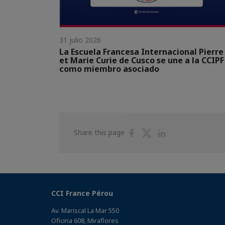
31 julio 2026
La Escuela Francesa Internacional Pierre
et Marie Curie de Cusco se une a la CCIPF
como miembro asociado
Share
Share
Share
Share this page
on
on
on
Facebook
Twitter
Linkedin
CCI France Pérou
Av. Mariscal La Mar 550
Oficina 608, Miraflores