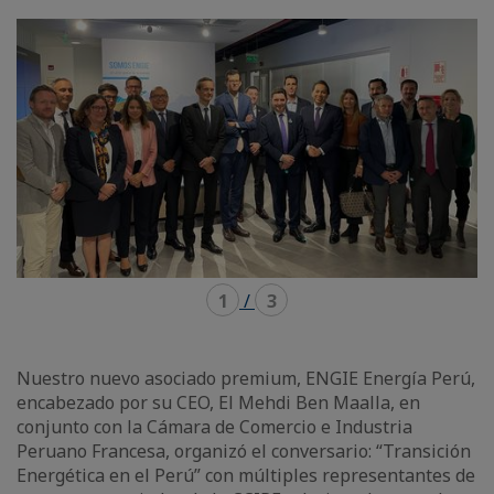
mode
mode
carousel
mosaïque
1
/
3
Nuestro nuevo asociado premium, ENGIE Energía Perú,
encabezado por su CEO, El Mehdi Ben Maalla, en
conjunto con la Cámara de Comercio e Industria
Peruano Francesa, organizó el conversario: “Transición
Energética en el Perú” con múltiples representantes de