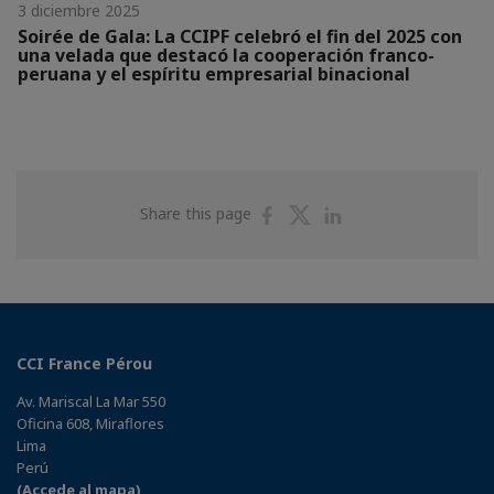
3 diciembre 2025
Soirée de Gala: La CCIPF celebró el fin del 2025 con
una velada que destacó la cooperación franco-
peruana y el espíritu empresarial binacional
Share
Share
Share
Share this page
on
on
on
Facebook
Twitter
Linkedin
CCI France Pérou
Av. Mariscal La Mar 550
Oficina 608, Miraflores
Lima
Perú
(Accede al mapa)