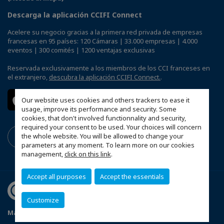
Descarga la aplicación CCIFI Connect
Acelere su negocio gracias a la primera red privada de empresas
francesas en 95 países: 120 Cámaras | 33.000 empresas | 4.000
eventos | 300 comités | 1200 ventajas exclusivas
Reservada exclusivamente a los miembros de los CCI franceses en
el extranjero,
descubra la aplicación CCIFI Connect.
.
Our website uses cookies and others trackers to ease it
usage, improve its performance and security. Some
cookies, that don't involved functionnality and security,
required your consent to be used. Your choices will concern
the whole website. You will be allowed to change your
parameters at any moment. To learn more on our cookies
management,
click on this link
.
Accept all purposes
Accept the essentials
Customize
Mapa del sitio
Politique de confidentialité