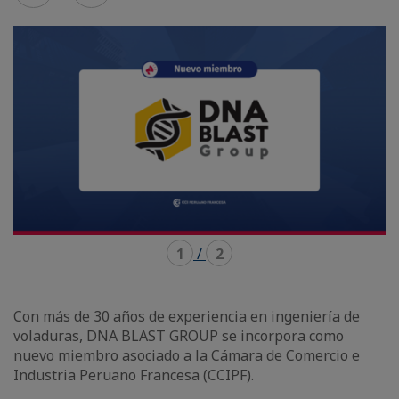
mode
mode
carousel
mosaïque
1
/
2
Con más de 30 años de experiencia en ingeniería de
voladuras, DNA BLAST GROUP se incorpora como
nuevo miembro asociado a la Cámara de Comercio e
Industria Peruano Francesa (CCIPF).