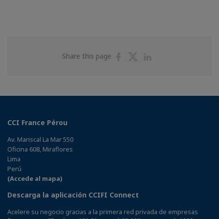
Share
Share
Share
Share this page
on
on
on
Facebook
Twitter
Linkedin
CCI France Pérou
Av. Mariscal La Mar 550
Oficina 608, Miraflores
Lima
Perú
(Accede al mapa)
Descarga la aplicación CCIFI Connect
Acelere su negocio gracias a la primera red privada de empresas