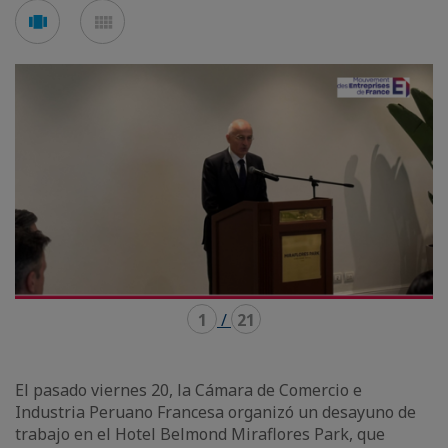
Voir
Voir
en
en
mode
mode
carousel
mosaïque
1
/
21
El pasado viernes 20, la Cámara de Comercio e
Industria Peruano Francesa organizó un desayuno de
trabajo en el Hotel Belmond Miraflores Park, que