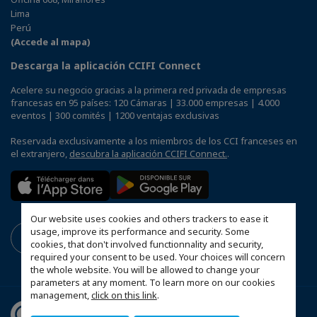
Lima
Perú
(Accede al mapa)
Descarga la aplicación CCIFI Connect
Acelere su negocio gracias a la primera red privada de empresas
francesas en 95 países: 120 Cámaras | 33.000 empresas | 4.000
eventos | 300 comités | 1200 ventajas exclusivas
Reservada exclusivamente a los miembros de los CCI franceses en
el extranjero,
descubra la aplicación CCIFI Connect.
.
Our website uses cookies and others trackers to ease it
usage, improve its performance and security. Some
cookies, that don't involved functionnality and security,
required your consent to be used. Your choices will concern
the whole website. You will be allowed to change your
parameters at any moment. To learn more on our cookies
management,
click on this link
.