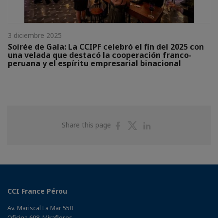
3 diciembre 2025
Soirée de Gala: La CCIPF celebró el fin del 2025 con
una velada que destacó la cooperación franco-
peruana y el espíritu empresarial binacional
Share
Share
Share
Share this page
on
on
on
Facebook
Twitter
Linkedin
CCI France Pérou
Av. Mariscal La Mar 550
Oficina 608, Miraflores