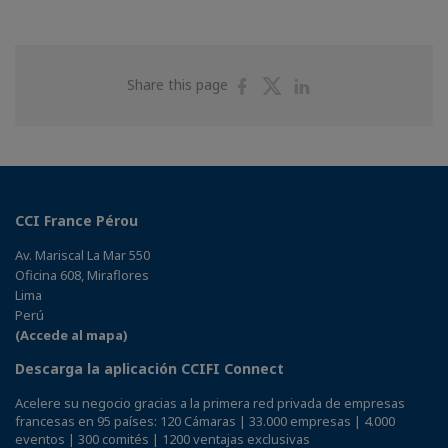
Share
Share
Share
Share this page
on
on
on
Facebook
Twitter
Linkedin
CCI France Pérou
Av. Mariscal La Mar 550
Oficina 608, Miraflores
Lima
Perú
(Accede al mapa)
Descarga la aplicación CCIFI Connect
Acelere su negocio gracias a la primera red privada de empresas
francesas en 95 países: 120 Cámaras | 33.000 empresas | 4.000
eventos | 300 comités | 1200 ventajas exclusivas