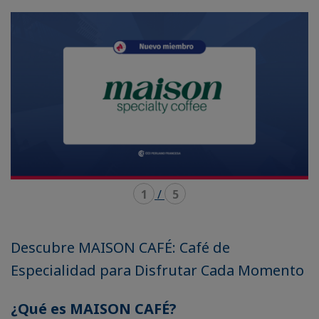
mode
mode
carousel
mosaïque
1
/
5
Descubre MAISON CAFÉ: Café de
Especialidad para Disfrutar Cada Momento
¿Qué es MAISON CAFÉ?