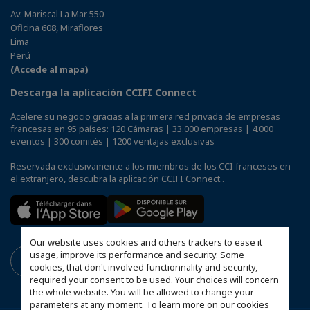
Av. Mariscal La Mar 550
Oficina 608, Miraflores
Lima
Perú
(Accede al mapa)
Descarga la aplicación CCIFI Connect
Acelere su negocio gracias a la primera red privada de empresas
francesas en 95 países: 120 Cámaras | 33.000 empresas | 4.000
eventos | 300 comités | 1200 ventajas exclusivas
Reservada exclusivamente a los miembros de los CCI franceses en
el extranjero,
descubra la aplicación CCIFI Connect.
.
Our website uses cookies and others trackers to ease it
usage, improve its performance and security. Some
cookies, that don't involved functionnality and security,
required your consent to be used. Your choices will concern
the whole website. You will be allowed to change your
parameters at any moment. To learn more on our cookies