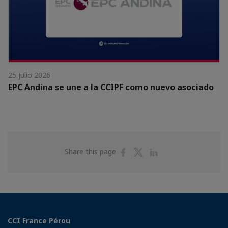
25 julio 2026
EPC Andina se une a la CCIPF como nuevo asociado
Share
Share
Share
Share this page
on
on
on
Facebook
Twitter
Linkedin
CCI France Pérou