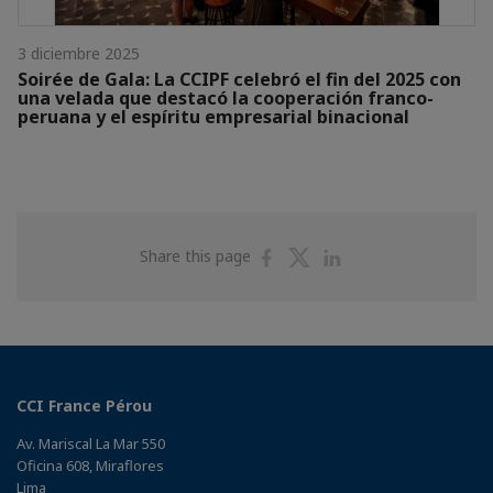
3 diciembre 2025
Soirée de Gala: La CCIPF celebró el fin del 2025 con
una velada que destacó la cooperación franco-
peruana y el espíritu empresarial binacional
Share
Share
Share
Share this page
on
on
on
Facebook
Twitter
Linkedin
CCI France Pérou
Av. Mariscal La Mar 550
Oficina 608, Miraflores
Lima