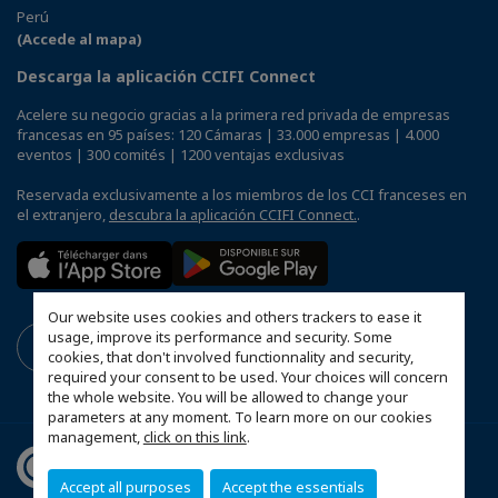
Perú
(Accede al mapa)
Descarga la aplicación CCIFI Connect
Acelere su negocio gracias a la primera red privada de empresas
francesas en 95 países: 120 Cámaras | 33.000 empresas | 4.000
eventos | 300 comités | 1200 ventajas exclusivas
Reservada exclusivamente a los miembros de los CCI franceses en
el extranjero,
descubra la aplicación CCIFI Connect.
.
Our website uses cookies and others trackers to ease it
usage, improve its performance and security. Some
cookies, that don't involved functionnality and security,
required your consent to be used. Your choices will concern
the whole website. You will be allowed to change your
parameters at any moment. To learn more on our cookies
management,
click on this link
.
Accept all purposes
Accept the essentials