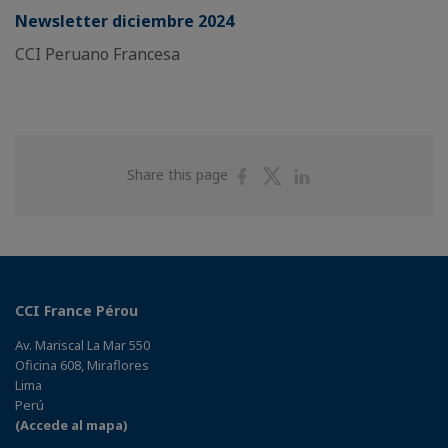
Newsletter diciembre 2024
CCI Peruano Francesa
Share
Share
Share
Share this page
on
on
on
Facebook
Twitter
Linkedin
CCI France Pérou
Av. Mariscal La Mar 550
Oficina 608, Miraflores
Lima
Perú
(Accede al mapa)