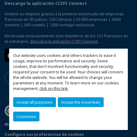
Descarga la aplicación CCIFI Connect
Acelere su negocio gracias a la primera red privada de empresas
francesas en 95 países: 120 Cámaras | 33.000 empresas | 4.000
eventos | 300 comités | 1200 ventajas exclusivas
Reservada exclusivamente a los miembros de los CCI franceses en
el extranjero,
descubra la aplicación CCIFI Connect.
.
Our website uses cookies and others trackers to ease it
usage, improve its performance and security. Some
cookies, that don't involved functionnality and security,
required your consent to be used. Your choices will concern
the whole website. You will be allowed to change your
parameters at any moment. To learn more on our cookies
management,
click on this link
.
Accept all purposes
Accept the essentials
Customize
Mapa del sitio
Politique de confidentialité
Configure sus preferencias de cookies