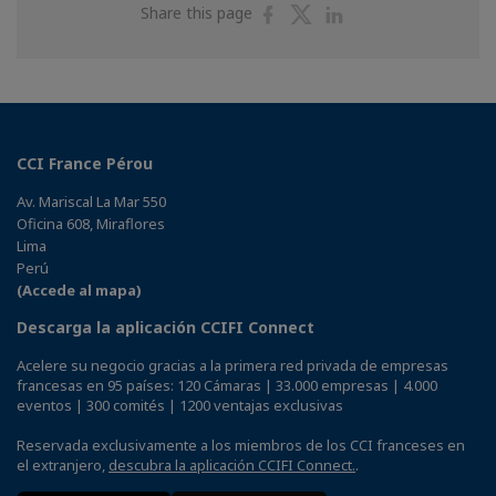
Share
Share
Share
Share this page
on
on
on
Facebook
Twitter
Linkedin
CCI France Pérou
Av. Mariscal La Mar 550
Oficina 608, Miraflores
Lima
Perú
(Accede al mapa)
Descarga la aplicación CCIFI Connect
Acelere su negocio gracias a la primera red privada de empresas
francesas en 95 países: 120 Cámaras | 33.000 empresas | 4.000
eventos | 300 comités | 1200 ventajas exclusivas
Reservada exclusivamente a los miembros de los CCI franceses en
el extranjero,
descubra la aplicación CCIFI Connect.
.