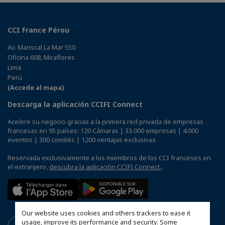
CCI France Pérou
Av. Mariscal La Mar 550
Oficina 608, Miraflores
Lima
Perú
(Accede al mapa)
Descarga la aplicación CCIFI Connect
Acelere su negocio gracias a la primera red privada de empresas
francesas en 95 países: 120 Cámaras | 33.000 empresas | 4.000
eventos | 300 comités | 1200 ventajas exclusivas
Reservada exclusivamente a los miembros de los CCI franceses en
el extranjero,
descubra la aplicación CCIFI Connect.
.
Our website uses cookies and others trackers to ease it
usage, improve its performance and security. Some