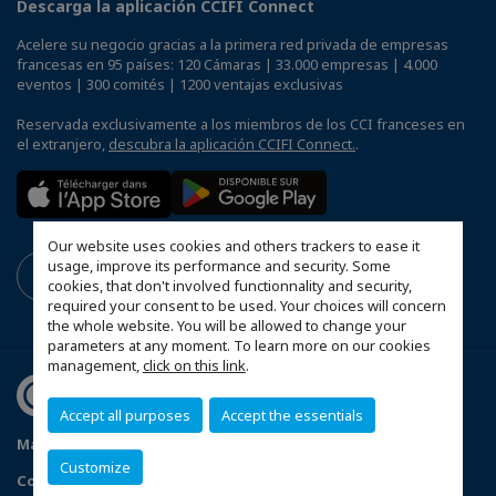
Descarga la aplicación CCIFI Connect
Acelere su negocio gracias a la primera red privada de empresas
francesas en 95 países: 120 Cámaras | 33.000 empresas | 4.000
eventos | 300 comités | 1200 ventajas exclusivas
Reservada exclusivamente a los miembros de los CCI franceses en
el extranjero,
descubra la aplicación CCIFI Connect.
.
Our website uses cookies and others trackers to ease it
usage, improve its performance and security. Some
cookies, that don't involved functionnality and security,
required your consent to be used. Your choices will concern
the whole website. You will be allowed to change your
parameters at any moment. To learn more on our cookies
management,
click on this link
.
Accept all purposes
Accept the essentials
Mapa del sitio
Politique de confidentialité
Customize
Configure sus preferencias de cookies