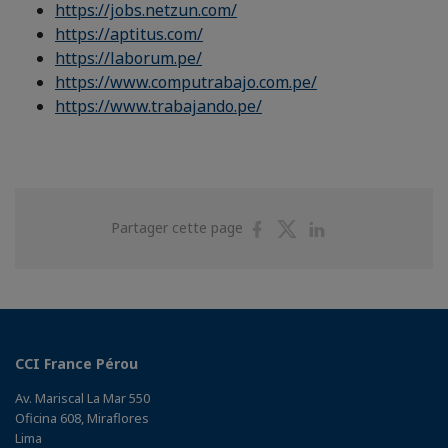
https://jobs.netzun.com/
https://aptitus.com/
https://laborum.pe/
https://www.computrabajo.com.pe/
https://www.trabajando.pe/
Partager
Partager
Partager
Partager cette page
sur
sur
sur
Facebook
Twitter
Linkedin
CCI France Pérou
Av. Mariscal La Mar 550
Oficina 608, Miraflores
Lima