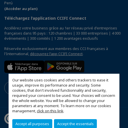
Perú
(Accéder au plan)
Téléchargez l’application CCIFI Connect
Accélérez votre business grâce au 1er réseau privé d'entreprises
françaises dans 95 pays : 120 chambres | 33 000 entreprises | 4 000
événements | 300 comités | 1 200 avantages exclusifs
Réservée exclusivement aux membres des CCI Françaises à
l'International,
découvrez l'app CCIFI Connect
.
Our website uses cookies and others trackers to ease it
usage, improve its performance and security. Some
cookies, that don't involved functionnality and security,
required your consent to be used. Your choices will concern
the whole website. You will be allowed to change your
parameters at any moment. To learn more on our cookies
management,
click on this link
.
Accept all purposes
Accept the essentials