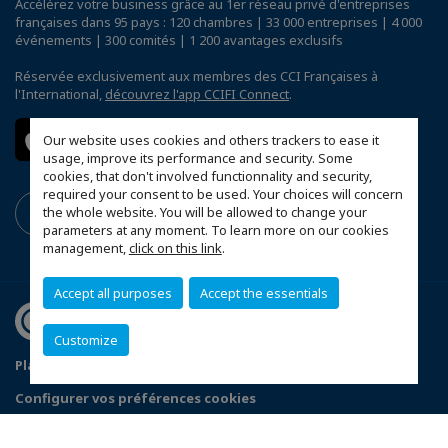
Accélérez votre business grâce au 1er réseau privé d'entreprises
françaises dans 95 pays : 120 chambres | 33 000 entreprises | 4 000
événements | 300 comités | 1 200 avantages exclusifs
Réservée exclusivement aux membres des CCI Françaises à
l'International,
découvrez l'app CCIFI Connect
.
Our website uses cookies and others trackers to ease it
usage, improve its performance and security. Some
cookies, that don't involved functionnality and security,
required your consent to be used. Your choices will concern
the whole website. You will be allowed to change your
parameters at any moment. To learn more on our cookies
management,
click on this link
.
Accept all purposes
Accept the essentials
Customize
Plan du site
Politique de confidentialité
Configurer vos préférences cookies
© 2026 CCI France Pérou