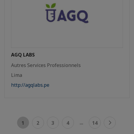
AGQ LABS
Autres Services Professionnels
Lima
http://agqlabs.pe
...
1
2
3
4
14