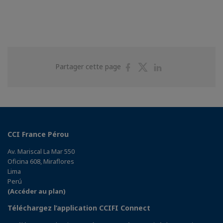
Partager
Partager
Partager
Partager cette page
sur
sur
sur
Facebook
Twitter
Linkedin
CCI France Pérou
Av. Mariscal La Mar 550
Oficina 608, Miraflores
Lima
Perú
(Accéder au plan)
Téléchargez l’application CCIFI Connect