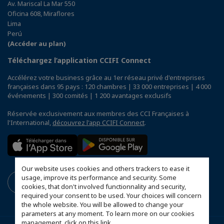
Av. Mariscal La Mar 550
Oficina 608, Miraflores
Lima
Perú
(Accéder au plan)
Téléchargez l’application CCIFI Connect
Accélérez votre business grâce au 1er réseau privé d'entreprises
françaises dans 95 pays : 120 chambres | 33 000 entreprises | 4 000
événements | 300 comités | 1 200 avantages exclusifs
Réservée exclusivement aux membres des CCI Françaises à
l'International,
découvrez l'app CCIFI Connect
.
Our website uses cookies and others trackers to ease it
usage, improve its performance and security. Some
cookies, that don't involved functionnality and security,
required your consent to be used. Your choices will concern
the whole website. You will be allowed to change your
parameters at any moment. To learn more on our cookies
management,
click on this link
.