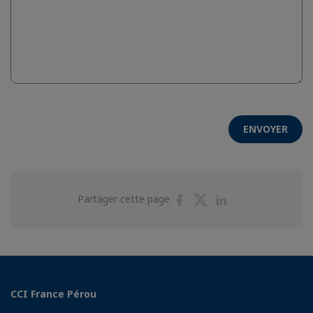
ENVOYER
Partager
Partager
Partager
Partager cette page
sur
sur
sur
Facebook
Twitter
Linkedin
CCI France Pérou