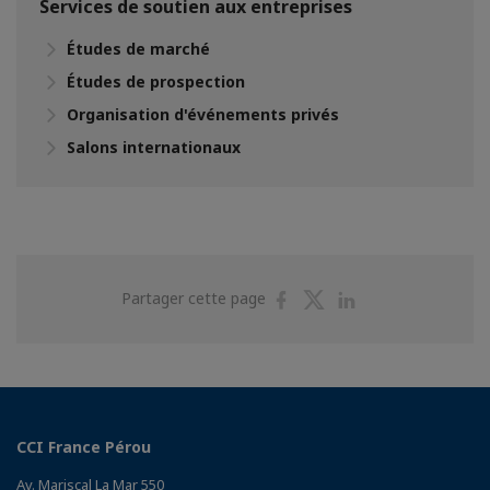
Services de soutien aux entreprises
Études de marché
Études de prospection
Organisation d'événements privés
Salons internationaux
Partager
Partager
Partager
Partager cette page
sur
sur
sur
Facebook
Twitter
Linkedin
CCI France Pérou
Av. Mariscal La Mar 550