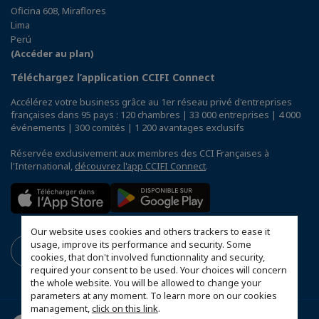
Oficina 608, Miraflores
Lima
Perú
(Accéder au plan)
Téléchargez l’application CCIFI Connect
Accélérez votre business grâce au 1er réseau privé d'entreprises
françaises dans 95 pays : 120 chambres | 33 000 entreprises | 4 000
événements | 300 comités | 1 200 avantages exclusifs
Réservée exclusivement aux membres des CCI Françaises à
l'International,
découvrez l'app CCIFI Connect
.
Our website uses cookies and others trackers to ease it
usage, improve its performance and security. Some
cookies, that don't involved functionnality and security,
required your consent to be used. Your choices will concern
the whole website. You will be allowed to change your
parameters at any moment. To learn more on our cookies
management,
click on this link
.