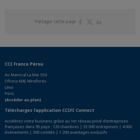
Partager
Partager
Partager
Partager cette page
sur
sur
sur
Facebook
Twitter
Linkedin
CCI France Pérou
Av. Mariscal La Mar 550
Oficina 608, Miraflores
Lima
Perú
(Accéder au plan)
Téléchargez l’application CCIFI Connect
Accélérez votre business grâce au 1er réseau privé d'entreprises
françaises dans 95 pays : 120 chambres | 33 000 entreprises | 4 000
événements | 300 comités | 1 200 avantages exclusifs