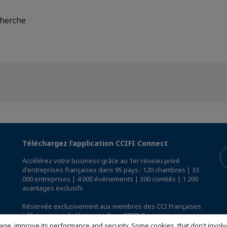
cherche
Téléchargez l’application CCIFI Connect
Accélérez votre business grâce au 1er réseau privé
d'entreprises françaises dans 95 pays : 120 chambres | 33
000 entreprises | 4 000 événements | 300 comités | 1 200
avantages exclusifs
Réservée exclusivement aux membres des CCI Françaises
à l'International,
découvrez l'app CCIFI Connect
.
age, improve its performance and security. Some cookies, that don't involv