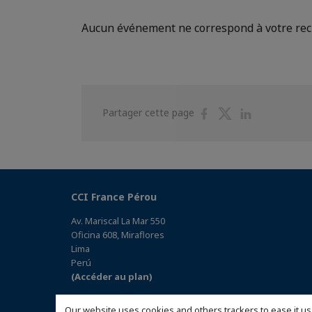
Aucun événement ne correspond à votre re
Partager
Partager
Partager
Partager cette page
sur
sur
sur
Facebook
Twitter
Linkedin
CCI France Pérou
Av. Mariscal La Mar 550
Oficina 608, Miraflores
Lima
Perú
(Accéder au plan)
Our website uses cookies and others trackers to ease it us