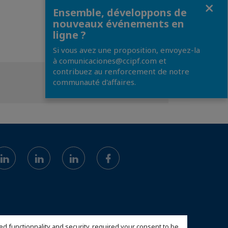
Fermer
Ensemble, développons de
nouveaux événements en
ligne ?
Si vous avez une proposition, envoyez-la
à comunicaciones@ccipf.com et
contribuez au renforcement de notre
communauté d'affaires.
ed functionnality and security, required your consent to be