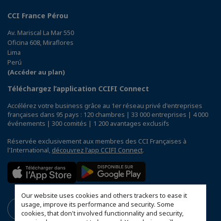
CCI France Pérou
Av. Mariscal La Mar 550
Oficina 608, Miraflores
Lima
Perú
(Accéder au plan)
Téléchargez l’application CCIFI Connect
Accélérez votre business grâce au 1er réseau privé d'entreprises
françaises dans 95 pays : 120 chambres | 33 000 entreprises | 4 000
événements | 300 comités | 1 200 avantages exclusifs
Réservée exclusivement aux membres des CCI Françaises à
l'International,
découvrez l'app CCIFI Connect
.
Our website uses cookies and others trackers to ease it
usage, improve its performance and security. Some
cookies, that don't involved functionnality and security,