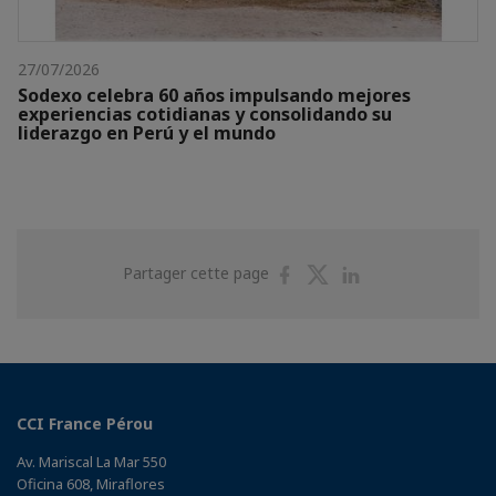
27/07/2026
Sodexo celebra 60 años impulsando mejores
experiencias cotidianas y consolidando su
liderazgo en Perú y el mundo
Partager
Partager
Partager
Partager cette page
sur
sur
sur
Facebook
Twitter
Linkedin
CCI France Pérou
Av. Mariscal La Mar 550
Oficina 608, Miraflores