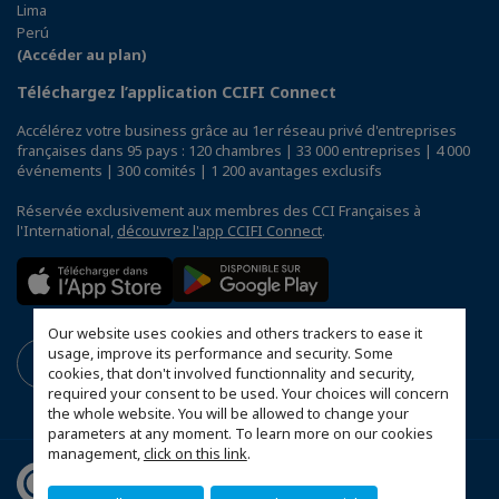
Lima
Perú
(Accéder au plan)
Téléchargez l’application CCIFI Connect
Accélérez votre business grâce au 1er réseau privé d'entreprises
françaises dans 95 pays : 120 chambres | 33 000 entreprises | 4 000
événements | 300 comités | 1 200 avantages exclusifs
Réservée exclusivement aux membres des CCI Françaises à
l'International,
découvrez l'app CCIFI Connect
.
Our website uses cookies and others trackers to ease it
usage, improve its performance and security. Some
cookies, that don't involved functionnality and security,
required your consent to be used. Your choices will concern
the whole website. You will be allowed to change your
parameters at any moment. To learn more on our cookies
management,
click on this link
.