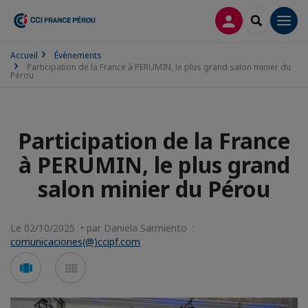
CONNEXION
RECHERCH
Men
Accueil
Évènements
Participation de la France à PERUMIN, le plus grand salon minier du
Pérou
Participation de la France
à PERUMIN, le plus grand
salon minier du Pérou
Le 02/10/2025 • par Daniela Sarmiento :
comunicaciones(@)ccipf.com
Voir
Voir
en
en
mode
mode
carousel
mosaïque