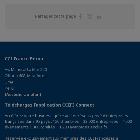
Partager
Partager
Partager
Partager cette page
sur
sur
sur
Facebook
Twitter
Linkedin
CCI France Pérou
Av. Mariscal La Mar 550
Oficina 608, Miraflores
Lima
Perú
(Accéder au plan)
Téléchargez l’application CCIFI Connect
Accélérez votre business grâce au 1er réseau privé d'entreprises
françaises dans 95 pays : 120 chambres | 33 000 entreprises | 4 000
événements | 300 comités | 1 200 avantages exclusifs
Réservée exclusivement aux membres des CCI Françaises à