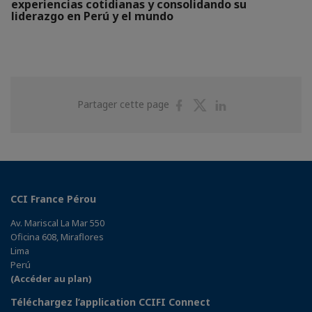
experiencias cotidianas y consolidando su
liderazgo en Perú y el mundo
Partager
Partager
Partager
Partager cette page
sur
sur
sur
Facebook
Twitter
Linkedin
CCI France Pérou
Av. Mariscal La Mar 550
Oficina 608, Miraflores
Lima
Perú
(Accéder au plan)
Téléchargez l’application CCIFI Connect