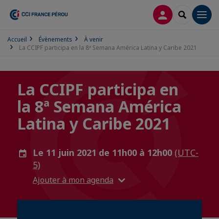
CONNEXION
RECHERCH
Men
Accueil
Évènements
À venir
La CCIPF participa en la 8ª Semana América Latina y Caribe 2021
La CCIPF participa en
la 8ª Semana América
Latina y Caribe 2021
Le 11 juin 2021 de 11h00 à 12h00
(UTC-
5)
Ajouter à mon agenda