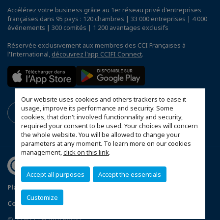
Accélérez votre business grâce au 1er réseau privé d'entreprises
françaises dans 95 pays : 120 chambres | 33 000 entreprises | 4 000
événements | 300 comités | 1 200 avantages exclusifs
Réservée exclusivement aux membres des CCI Françaises à
l'International,
découvrez l'app CCIFI Connect
.
Our website uses cookies and others trackers to ease it
usage, improve its performance and security. Some
cookies, that don't involved functionnality and security,
required your consent to be used. Your choices will concern
the whole website. You will be allowed to change your
parameters at any moment. To learn more on our cookies
management,
click on this link
.
Accept all purposes
Accept the essentials
Plan du site
Politique de confidentialité
Customize
Configurer vos préférences cookies
© 2026 CCI France Pérou