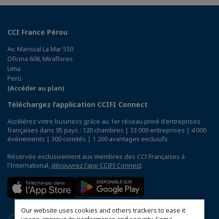
CCI France Pérou
Av. Mariscal La Mar 550
Oficina 608, Miraflores
Lima
Perú
(Accéder au plan)
Téléchargez l’application CCIFI Connect
Accélérez votre business grâce au 1er réseau privé d'entreprises
françaises dans 95 pays : 120 chambres | 33 000 entreprises | 4 000
événements | 300 comités | 1 200 avantages exclusifs
Réservée exclusivement aux membres des CCI Françaises à
l'International,
découvrez l'app CCIFI Connect
.
Our website uses cookies and others trackers to ease it