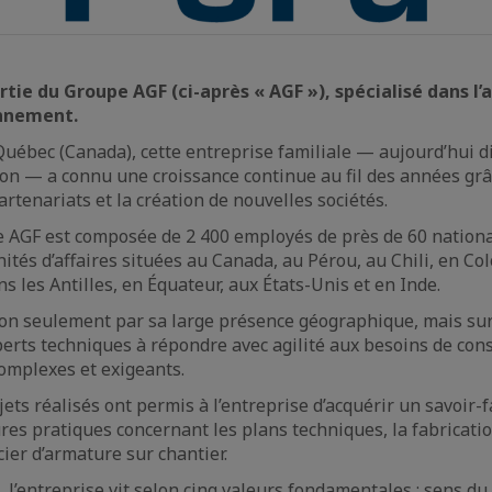
rtie du Groupe AGF (ci-après « AGF »), spécialisé dans l’
onnement.
uébec (Canada), cette entreprise familiale — aujourd’hui di
on — a connu une croissance continue au fil des années grâ
artenariats et la création de nouvelles sociétés.
 AGF est composée de 2 400 employés de près de 60 national
nités d’affaires situées au Canada, au Pérou, au Chili, en Co
ns les Antilles, en Équateur, aux États-Unis et en Inde.
on seulement par sa large présence géographique, mais sur
perts techniques à répondre avec agilité aux besoins de cons
omplexes et exigeants.
jets réalisés ont permis à l’entreprise d’acquérir un savoir-
res pratiques concernant les plans techniques, la fabricati
acier d’armature sur chantier.
 l’entreprise vit selon cinq valeurs fondamentales : sens du