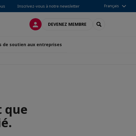
Français
ous
Inscrivez-vous à notre newsletter
CONNEXION
RECHERCHER
DEVENEZ MEMBRE
s de soutien aux entreprises
t que
é.