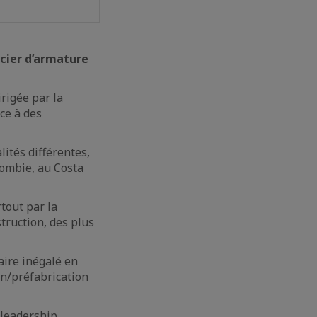
acier d’armature
rigée par la
ce à des
ités différentes,
lombie, au Costa
tout par la
truction, des plus
faire inégalé en
on/préfabrication
 leadership,