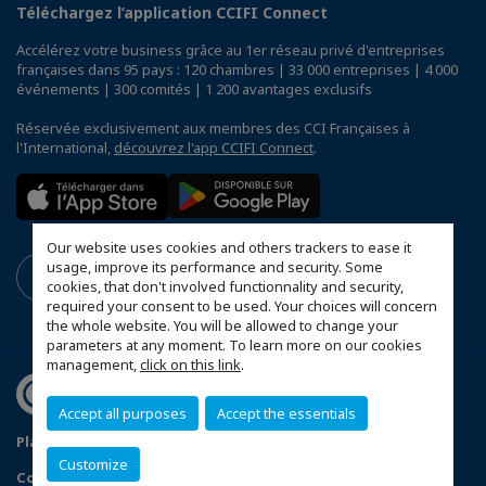
Téléchargez l’application CCIFI Connect
Accélérez votre business grâce au 1er réseau privé d'entreprises
françaises dans 95 pays : 120 chambres | 33 000 entreprises | 4 000
événements | 300 comités | 1 200 avantages exclusifs
Réservée exclusivement aux membres des CCI Françaises à
l'International,
découvrez l'app CCIFI Connect
.
Our website uses cookies and others trackers to ease it
usage, improve its performance and security. Some
cookies, that don't involved functionnality and security,
required your consent to be used. Your choices will concern
the whole website. You will be allowed to change your
parameters at any moment. To learn more on our cookies
management,
click on this link
.
Accept all purposes
Accept the essentials
Plan du site
Politique de confidentialité
Customize
Configurer vos préférences cookies