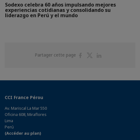
Sodexo celebra 60 años impulsando mejores
experiencias cotidianas y consolidando su
liderazgo en Perú y el mundo
Partager
Partager
Partager
Partager cette page
sur
sur
sur
Facebook
Twitter
Linkedin
CCI France Pérou
Av. Mariscal La Mar 550
Oficina 608, Miraflores
Lima
Perú
(Accéder au plan)