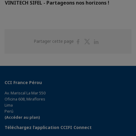
VINITECH SIFEL - Partageons nos horizons !
Partager
Partager
Partager
Partager cette page
sur
sur
sur
Facebook
Twitter
Linkedin
CCI France Pérou
Av. Mariscal La Mar 550
Oficina 608, Miraflores
Lima
Perú
(Accéder au plan)
Téléchargez l’application CCIFI Connect