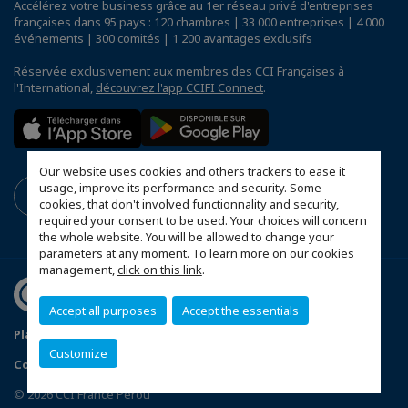
Accélérez votre business grâce au 1er réseau privé d'entreprises
françaises dans 95 pays : 120 chambres | 33 000 entreprises | 4 000
événements | 300 comités | 1 200 avantages exclusifs
Réservée exclusivement aux membres des CCI Françaises à
l'International,
découvrez l'app CCIFI Connect
.
Our website uses cookies and others trackers to ease it
usage, improve its performance and security. Some
cookies, that don't involved functionnality and security,
required your consent to be used. Your choices will concern
the whole website. You will be allowed to change your
parameters at any moment. To learn more on our cookies
management,
click on this link
.
Accept all purposes
Accept the essentials
Plan du site
Politique de confidentialité
Customize
Configurer vos préférences cookies
© 2026 CCI France Pérou