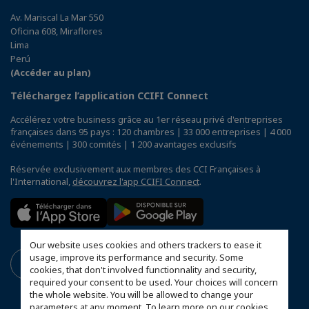
Av. Mariscal La Mar 550
Oficina 608, Miraflores
Lima
Perú
(Accéder au plan)
Téléchargez l’application CCIFI Connect
Accélérez votre business grâce au 1er réseau privé d'entreprises
françaises dans 95 pays : 120 chambres | 33 000 entreprises | 4 000
événements | 300 comités | 1 200 avantages exclusifs
Réservée exclusivement aux membres des CCI Françaises à
l'International,
découvrez l'app CCIFI Connect
.
Our website uses cookies and others trackers to ease it
usage, improve its performance and security. Some
cookies, that don't involved functionnality and security,
required your consent to be used. Your choices will concern
the whole website. You will be allowed to change your
parameters at any moment. To learn more on our cookies