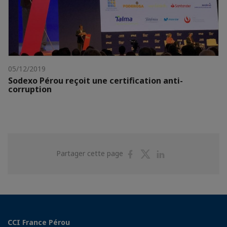
05/12/2019
Sodexo Pérou reçoit une certification anti-
corruption
Partager
Partager
Partager
Partager cette page
sur
sur
sur
Facebook
Twitter
Linkedin
CCI France Pérou