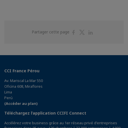
Partager
Partager
Partager
Partager cette page
sur
sur
sur
Facebook
Twitter
Linkedin
CCI France Pérou
Av. Mariscal La Mar 550
Oficina 608, Miraflores
Lima
Perú
(Accéder au plan)
Téléchargez l’application CCIFI Connect
Accélérez votre business grâce au 1er réseau privé d'entreprises
françaises dans 95 pays : 120 chambres | 33 000 entreprises | 4 000