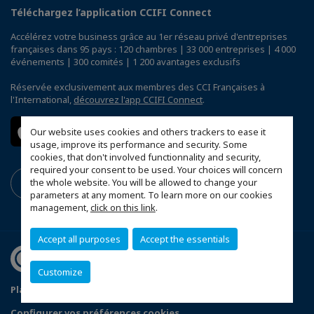
Téléchargez l’application CCIFI Connect
Accélérez votre business grâce au 1er réseau privé d'entreprises
françaises dans 95 pays : 120 chambres | 33 000 entreprises | 4 000
événements | 300 comités | 1 200 avantages exclusifs
Réservée exclusivement aux membres des CCI Françaises à
l'International,
découvrez l'app CCIFI Connect
.
Our website uses cookies and others trackers to ease it
usage, improve its performance and security. Some
cookies, that don't involved functionnality and security,
required your consent to be used. Your choices will concern
the whole website. You will be allowed to change your
parameters at any moment. To learn more on our cookies
management,
click on this link
.
Accept all purposes
Accept the essentials
Customize
Plan du site
Politique de confidentialité
Configurer vos préférences cookies