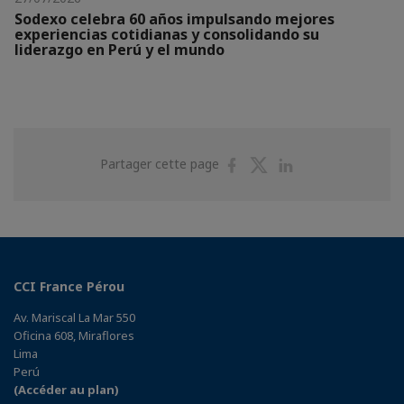
Sodexo celebra 60 años impulsando mejores
experiencias cotidianas y consolidando su
liderazgo en Perú y el mundo
Partager
Partager
Partager
Partager cette page
sur
sur
sur
Facebook
Twitter
Linkedin
CCI France Pérou
Av. Mariscal La Mar 550
Oficina 608, Miraflores
Lima
Perú
(Accéder au plan)