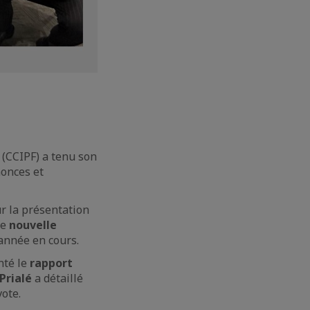
 (CCIPF) a tenu son
onces et
r la présentation
ne
nouvelle
’année en cours.
nté le
rapport
Prialé
a détaillé
vote.