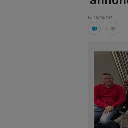
Le 06/06/2024
Voir
Voir
en
en
mode
mod
carousel
mos