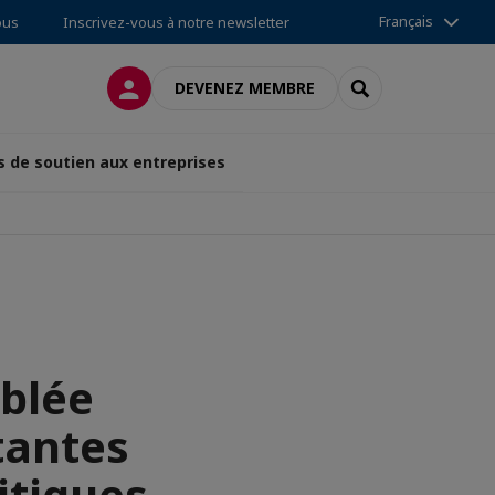
Français
ous
Inscrivez-vous à notre newsletter
CONNEXION
RECHERCHER
DEVENEZ MEMBRE
s de soutien aux entreprises
blée
tantes
itiques