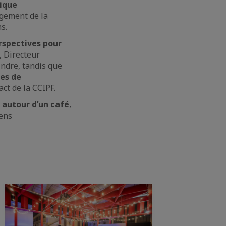
tique
agement de la
s.
rspectives pour
, Directeur
ndre, tandis que
ies de
act de la CCIPF.
 autour d’un café
,
iens