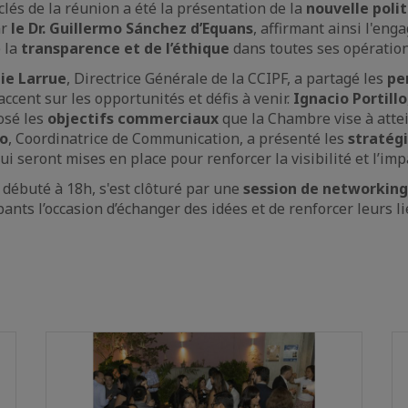
lés de la réunion a été la présentation de la
nouvelle poli
ar
le Dr. Guillermo Sánchez d’Equans
, affirmant ainsi l'eng
 la
transparence et de l’éthique
dans toutes ses opération
nie Larrue
, Directrice Générale de la CCIPF, a partagé les
pe
’accent sur les opportunités et défis à venir.
Ignacio Portillo
osé les
objectifs commerciaux
que la Chambre vise à attei
to
, Coordinatrice de Communication, a présenté les
stratég
ui seront mises en place pour renforcer la visibilité et l’imp
 débuté à 18h, s'est clôturé par une
session de networking
pants l’occasion d’échanger des idées et de renforcer leurs l