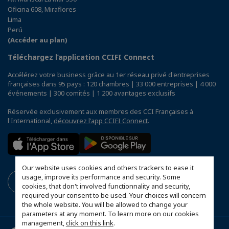
Oficina 608, Miraflores
Lima
Perú
(Accéder au plan)
Téléchargez l’application CCIFI Connect
Accélérez votre business grâce au 1er réseau privé d'entreprises
françaises dans 95 pays : 120 chambres | 33 000 entreprises | 4 000
événements | 300 comités | 1 200 avantages exclusifs
Réservée exclusivement aux membres des CCI Françaises à
l'International,
découvrez l'app CCIFI Connect
.
Our website uses cookies and others trackers to ease it
usage, improve its performance and security. Some
cookies, that don't involved functionnality and security,
required your consent to be used. Your choices will concern
the whole website. You will be allowed to change your
parameters at any moment. To learn more on our cookies
management,
click on this link
.