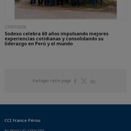
27/07/2026
Sodexo celebra 60 años impulsando mejores
experiencias cotidianas y consolidando su
liderazgo en Perú y el mundo
Partager
Partager
Partager
Partager cette page
sur
sur
sur
Facebook
Twitter
Linkedin
CCI France Pérou
Av. Mariscal La Mar 550