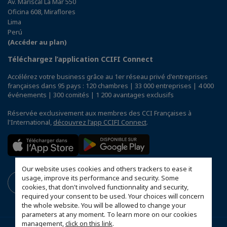
Av. Mariscal La Mar 550
Oficina 608, Miraflores
Lima
Perú
(Accéder au plan)
Téléchargez l’application CCIFI Connect
Accélérez votre business grâce au 1er réseau privé d'entreprises
françaises dans 95 pays : 120 chambres | 33 000 entreprises | 4 000
événements | 300 comités | 1 200 avantages exclusifs
Réservée exclusivement aux membres des CCI Françaises à
l'International,
découvrez l'app CCIFI Connect
.
Our website uses cookies and others trackers to ease it
usage, improve its performance and security. Some
cookies, that don't involved functionnality and security,
required your consent to be used. Your choices will concern
the whole website. You will be allowed to change your
parameters at any moment. To learn more on our cookies
management,
click on this link
.