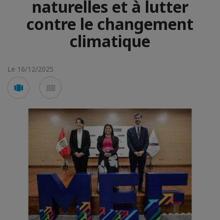
naturelles et à lutter
contre le changement
climatique
Le 16/12/2025
Voir
Voir
en
en
mode
mode
carousel
mosaïque