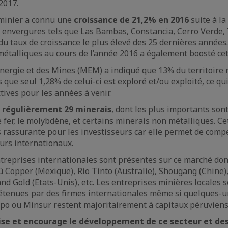
2017.
 minier a connu une
croissance de 21,2% en 2016
suite à la
s envergures tels que Las Bambas, Constancia, Cerro Verde,
t du taux de croissance le plus élevé des 25 dernières années
métalliques au cours de l’année 2016 a également boosté cet
Energie et des Mines (MEM) a indiqué que 13% du territoire 
que seul 1,28% de celui-ci est exploré et/ou exploité, ce qui
ives pour les années à venir.
e régulièrement 29 minerai
s
, dont les plus importants sont 
le fer, le molybdène, et certains minerais non métalliques. Ce
s rassurante pour les investisseurs car elle permet de comp
ours internationaux.
reprises internationales sont présentes sur ce marché dont
 Copper (Mexique), Rio Tinto (Australie), Shougang (Chine)
 Gold (Etats-Unis), etc. Les entreprises minières locales 
étenues par des firmes internationales même si quelques
po ou Minsur restent majoritairement à capitaux péruviens
orise et encourage le développement de ce secteur et de