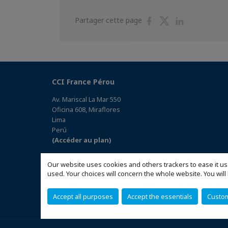
Partager
Partager
Partager
Partager cette page
sur
sur
sur
Facebook
Twitter
Linkedin
CCI France Pérou
Av. Mariscal La Mar 550
Oficina 608, Miraflores
Lima
Perú
(Accéder au plan)
Our website uses cookies and others trackers to ease it us
used. Your choices will concern the whole website. You w
Accept all purposes
Accept the essentials
Custo