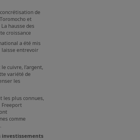
 concrétisation de
 Toromocho et
. La hausse des
te croissance
national a été mis
 laisse entrevoir
le cuivre, l’argent,
tte variété de
enser les
 les plus connues,
, Freeport
sont
-unes comme
.
s investissements