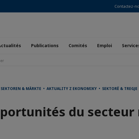
Contactez-n
Actualités
Publications
Comités
Emploi
Service
ier
• SEKTOREN & MÄRKTE • AKTUALITY Z EKONOMIKY • SEKTORË & TREG
portunités du secteur