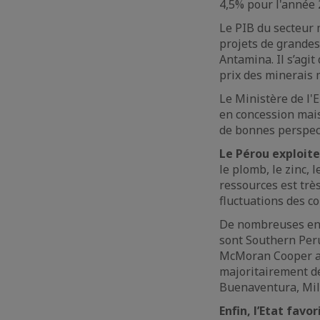
4,5% pour l'année 
Le PIB du secteur
projets de grande
Antamina. Il s’agi
prix des minerais 
Le Ministère de l'
en concession mais 
de bonnes perspect
Le Pérou exploit
le plomb, le zinc, 
ressources est trè
fluctuations des c
De nombreuses ent
sont Southern Perú
McMoran Cooper and
majoritairement d
Buenaventura, Mil
Enfin, l’Etat fav