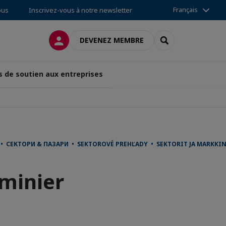
Français
ous
Inscrivez-vous à notre newsletter
CONNEXION
RECHERCHER
DEVENEZ MEMBRE
s de soutien aux entreprises
JE • СЕКТОРИ & ПАЗАРИ • SEKTOROVÉ PREHĽADY • SEKTORIT JA MAR
 minier