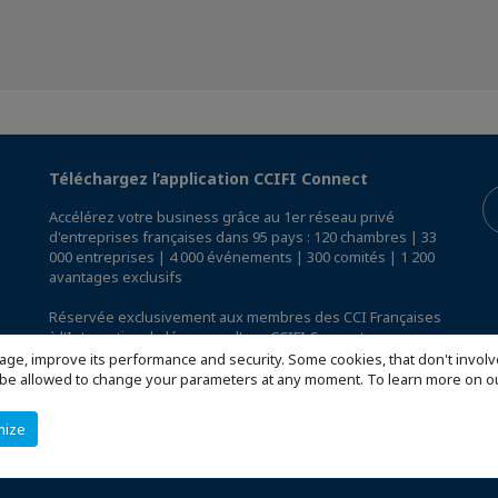
Téléchargez l’application CCIFI Connect
Accélérez votre business grâce au 1er réseau privé
d'entreprises françaises dans 95 pays : 120 chambres | 33
000 entreprises | 4 000 événements | 300 comités | 1 200
avantages exclusifs
Réservée exclusivement aux membres des CCI Françaises
à l'International,
découvrez l'app CCIFI Connect
.
age, improve its performance and security. Some cookies, that don't involv
ill be allowed to change your parameters at any moment. To learn more on
mize