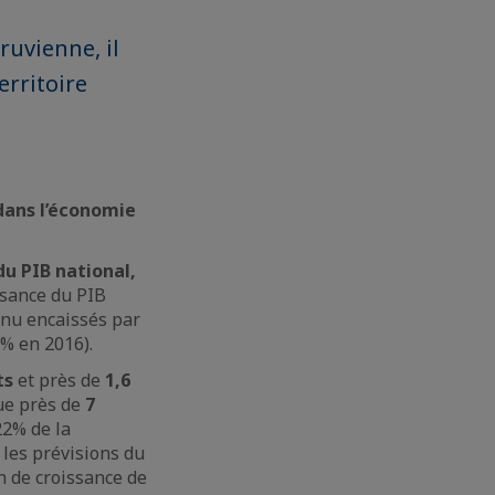
ruvienne, il
erritoire
 dans l’économie
du PIB national,
ssance du PIB
venu encaissés par
5% en 2016).
ts
et près de
1,6
ue près de
7
22% de la
les prévisions du
n de croissance de