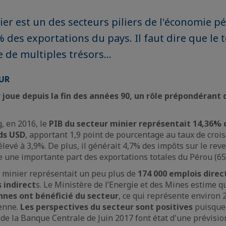
ier est un des secteurs piliers de l'économie pé
 des exportations du pays. Il faut dire que le t
 de multiples trésors...
EUR
 joue depuis la fin des années 90, un rôle prépondérant
, en 2016, le
PIB du secteur minier représentait 14,36% 
Mds USD
, apportant 1,9 point de pourcentage au taux de croi
élevé à 3,9%. De plus, il générait 4,7% des impôts sur le re
te une importante part des exportations totales du Pérou (6
r minier représentait un peu plus de
174 000 emplois direc
s indirect
s. Le Ministère de l’Energie et des Mines estime q
nnes ont bénéficié du secteur
, ce qui représente environ 
enne.
Les perspectives du secteur sont positives
puisque 
n de la Banque Centrale de Juin 2017 font état d'une prévisio