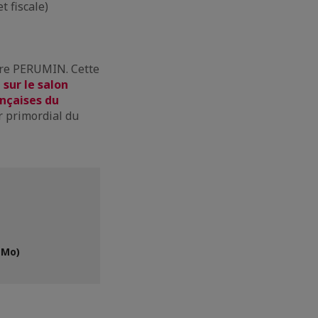
t fiscale)
ère PERUMIN. Cette
 sur le salon
ançaises du
r primordial du
 Mo)