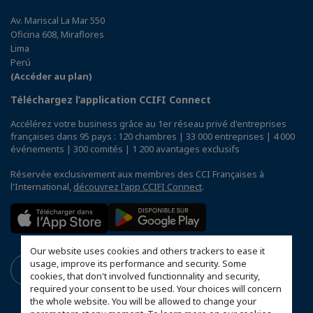
Av. Mariscal La Mar 550
Oficina 608, Miraflores
Lima
Perú
(Accéder au plan)
Téléchargez l’application CCIFI Connect
Accélérez votre business grâce au 1er réseau privé d'entreprises
françaises dans 95 pays : 120 chambres | 33 000 entreprises | 4 000
événements | 300 comités | 1 200 avantages exclusifs
Réservée exclusivement aux membres des CCI Françaises à
l'International,
découvrez l'app CCIFI Connect
.
Our website uses cookies and others trackers to ease it
usage, improve its performance and security. Some
cookies, that don't involved functionnality and security,
required your consent to be used. Your choices will concern
the whole website. You will be allowed to change your