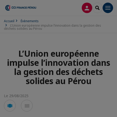
CONNEXION
RECHERCH
Men
Accueil
Évènements
L’Union européenne impulse l’innovation dans la gestion des
déchets solides au Pérou
L’Union européenne
impulse l’innovation dans
la gestion des déchets
solides au Pérou
Le 29/08/2025
Voir
Voir
en
en
mode
mode