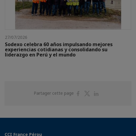
27/07/2026
Sodexo celebra 60 años impulsando mejores
experiencias cotidianas y consolidando su
liderazgo en Perú y el mundo
Partager
Partager
Partager
Partager cette page
sur
sur
sur
Facebook
Twitter
Linkedin
CCI France Pérou