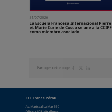
31/07/2026
La Escuela Francesa Internacional Pierre
et Marie Curie de Cusco se une a la CCIPF
como miembro asociado
Partager
Partager
Partager
Partager cette page
sur
sur
sur
Facebook
Twitter
Linkedin
CCI France Pérou
Av. Mariscal La Mar 550
Oficina 608, Miraflores