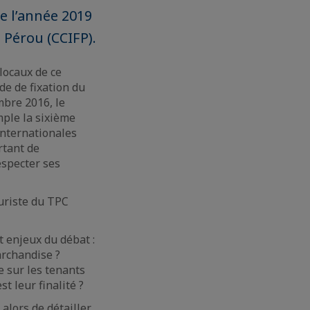
e l’année 2019
Pérou (CCIFP).
 locaux de ce
de de fixation du
mbre 2016, le
mple la sixième
internationales
rtant de
especter ses
juriste du TPC
t enjeux du débat :
archandise ?
e sur les tenants
t leur finalité ?
 alors de détailler