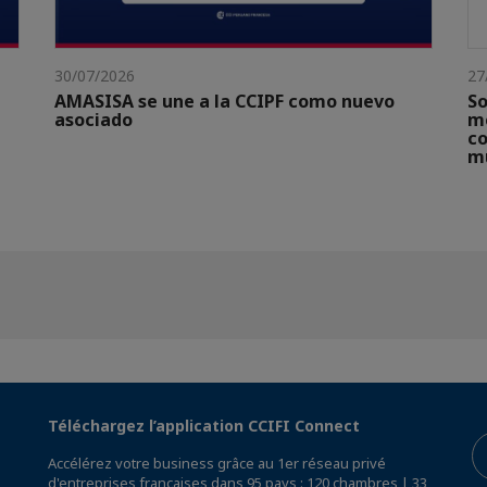
30/07/2026
27
AMASISA se une a la CCIPF como nuevo
So
asociado
me
co
m
Téléchargez l’application CCIFI Connect
Accélérez votre business grâce au 1er réseau privé
d'entreprises françaises dans 95 pays : 120 chambres | 33