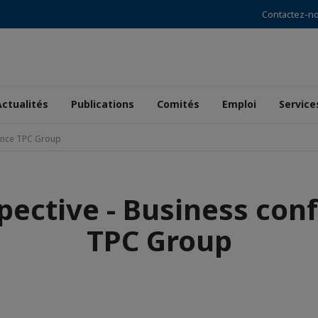
Contactez-n
Actualités
Publications
Comités
Emploi
Service
rence TPC Group
pective - Business con
TPC Group