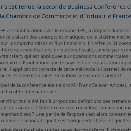
er s’est tenue la seconde Business Conference d
la Chambre de Commerce et d’Industrie France 
CIFP en collaboration avec le groupe TPC, a proposé dans les
ence traitant des concepts et pratiques de la sixième métho
 sur les marchandises et flux financiers. En effet, le 31 déce
différentes modifications en matière fiscale, comme par exe
 transfert, qui est appliquée aux opérations commerciales 
premières. Étant donné que le pays est un exportateur impo
rai, l'application correcte de cette méthode lui permet de r
aires et internationales en matière de prix de transfert.
ipal de la conférence était alors Mr Franz Salazar Anccasi, 
en fiscalité internationale.
ur d’horizon a été fait à propos des définitions des termes e
rix d’un transfert ? Qu’est-ce qui est considéré comme une m
 marchandises ? Une partie de l’exposé s’est alors concentré
commerce mondial : quelle est l’origine des taxes et quelle es
tion s’est focalisée sur les taxes des transferts. Il s’agissait