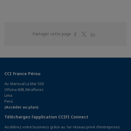
Partager
Partager
Partager
Partager cette page
sur
sur
sur
Facebook
Twitter
Linkedin
CCI France Pérou
Av. Mariscal La Mar 550
Oficina 608, Miraflores
Lima
Perú
(Accéder au plan)
Téléchargez l’application CCIFI Connect
Accélérez votre business grâce au 1er réseau privé d'entreprises