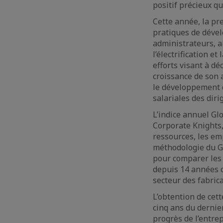
positif précieux q
Cette année, la pr
pratiques de déve
administrateurs, ai
l’électrification 
efforts visant à d
croissance de son 
le développement d
salariales des diri
L’indice annuel Gl
Corporate Knights,
ressources, les em
méthodologie du Gl
pour comparer les 
depuis 14 années c
secteur des fabric
L’obtention de cett
cinq ans du derni
progrès de l’entrep