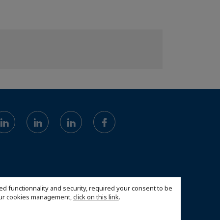
ed functionnality and security, required your consent to be
 our cookies management,
click on this link
.