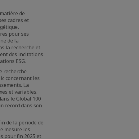
 matière de
es cadres et
rgétique,
ores pour ses
ne de la
ns la recherche et
nt des incitations
uations ESG.
de recherche
ic concernant les
issements. La
xes et variables,
dans le Global 100
 un record dans son
fin de la période de
me mesure les
és pour fin 2025 et