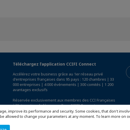
Téléchargez l’application CCIFI Connect
Accélérez votre business grâce au 1er réseau privé
d'entreprises françaises dans 95 pays : 120 chambres | 33
000 entreprises | 4 000 événements | 300 comités | 1 200
avantages exclusifs
Réservée exclusivement aux membres des CCI Françaises
à l'International,
découvrez l'app CCIFI Connect
.
age, improve its performance and security. Some cookies, that don't involv
ill be allowed to change your parameters at any moment. To learn more on
mize