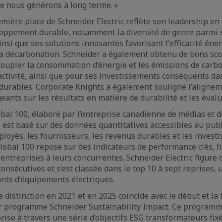
ue nous générons à long terme. »
emière place de Schneider Electric reflète son leadership en
loppement durable, notamment la diversité de genre parmi s
nsi que ses solutions innovantes favorisant l'efficacité éne
et la décarbonation. Schneider a également obtenu de bons sc
écoupler la consommation d’énergie et les émissions de carbo
activité, ainsi que pour ses investissements conséquents da
urables. Corporate Knights a également souligné l’aligneme
geants sur les résultats en matière de durabilité et les éval
obal 100, élaboré par l’entreprise canadienne de médias et 
 est basé sur des données quantitatives accessibles au publ
ployés, les fournisseurs, les revenus durables et les invest
obal 100 repose sur des indicateurs de performance clés, fi
entreprises à leurs concurrentes. Schneider Electric figure 
onsécutives et s’est classée dans le top 10 à sept reprises,
ants d’équipements électriques.
e distinction en 2021 et en 2025 coïncide avec le début et la 
er programme Schneider Sustainability Impact. Ce program
rise à travers une série d’objectifs ESG transformateurs fix