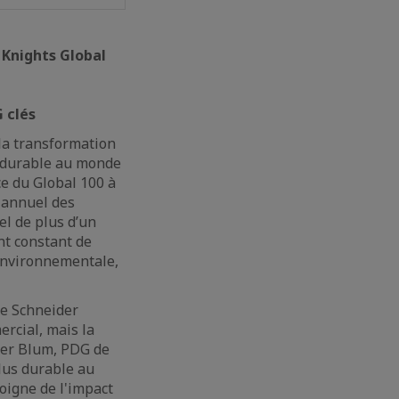
 Knights Global
 clés
la transformation
us durable au monde
ce du Global 100 à
 annuel des
el de plus d’un
nt constant de
 environnementale,
de Schneider
ercial, mais la
vier Blum, PDG de
plus durable au
oigne de l'impact