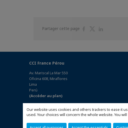
Partager
Partager
Partager
Partager cette page
sur
sur
sur
Facebook
Twitter
Linkedin
CCI France Pérou
Av. Mariscal La Mar 550
Oficina 608, Miraflores
Lima
Perú
(Accéder au plan)
Our website uses cookies and others trackers to ease it us
used. Your choices will concern the whole website. You w
Accept all purposes
Accept the essentials
Custo