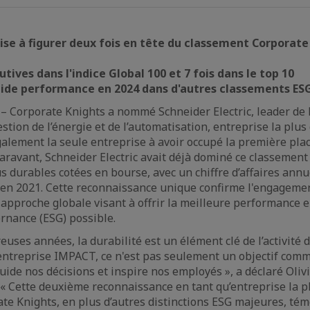
se à figurer deux fois en tête du classement Corporate
tives dans l'indice Global 100 et 7 fois dans le top 10
lide performance en 2024 dans d'autres classements ESG
 – Corporate Knights a nommé Schneider Electric, leader de 
stion de l’énergie et de l’automatisation, entreprise la pl
également la seule entreprise à avoir occupé la première pla
aravant, Schneider Electric avait déjà dominé ce classement
s durables cotées en bourse, avec un chiffre d’affaires annu
s en 2021. Cette reconnaissance unique confirme l'engageme
n approche globale visant à offrir la meilleure performance
ernance (ESG) possible.
uses années, la durabilité est un élément clé de l’activité 
 entreprise IMPACT, ce n'est pas seulement un objectif comm
guide nos décisions et inspire nos employés », a déclaré Oli
. « Cette deuxième reconnaissance en tant qu’entreprise la 
e Knights, en plus d’autres distinctions ESG majeures, tém