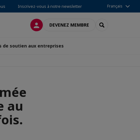
Français
ous
Inscrivez-vous à notre newsletter
CONNEXION
RECHERCHER
DEVENEZ MEMBRE
s de soutien aux entreprises
mmée
e au
ois.